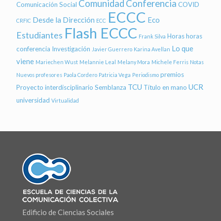
Comunidad
Conferencia
Comunicación Social
COVID
ECCC
Desde la Dirección
Eco
CRFIC
ECC
Flash ECCC
Estudiantes
Horas
horas
Frank Silva
Lo que
conferencia
Investigación
Javier Guerrero
Karina Avellan
viene
Mariechen Wust
Melannie Leal
Melany Mora
Michele Ferris
Notas
premios
Nuevos profesores
Paola Cordero
Patricia Vega
Periodismo
TCU
UCR
Proyecto interdisciplinario
Semblanza
Título en mano
universidad
Virtualidad
Edificio de Ciencias Sociales