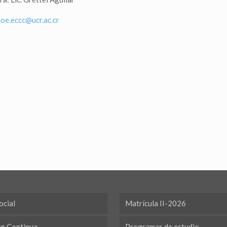
coe.eccc@ucr.ac.cr
ocial
Matrícula II-2026
ón Continua
Programas de estudio