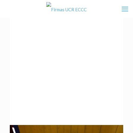
Eco: Radioemisora “La Voz de
Talamanca” celebró
tradicional evento cultural
bribri-cabécar