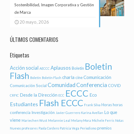
Sostenibilidad, Imagen Corporativa y Gestión
de Marca
20 mayo, 2026
ÚLTIMOS COMENTARIOS
Etiquetas
Boletin
Acción social
Aplausos
Boletin
AECCC
Flash
charla
Comunicación
cine
Boletín
Boletín Flash
Comunidad
Conferencia
Comunicación Social
COVID
ECCC
Desde la Dirección
Eco
CRFIC
ECC
Flash ECCC
Estudiantes
Horas
horas
Frank Silva
Lo que
conferencia
Investigación
Javier Guerrero
Karina Avellan
viene
Mariechen Wust
Melannie Leal
Melany Mora
Michele Ferris
Notas
premios
Nuevos profesores
Paola Cordero
Patricia Vega
Periodismo