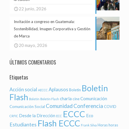
22 junio, 2026
Invitación a congreso en Guatemala:
Sostenibilidad, Imagen Corporativa y Gestión
de Marca
20 mayo, 2026
ÚLTIMOS COMENTARIOS
Etiquetas
Boletin
Acción social
Aplausos
Boletin
AECCC
Flash
charla
Comunicación
cine
Boletín
Boletín Flash
Comunidad
Conferencia
Comunicación Social
COVID
ECCC
Desde la Dirección
Eco
CRFIC
ECC
Flash ECCC
Estudiantes
Horas
horas
Frank Silva