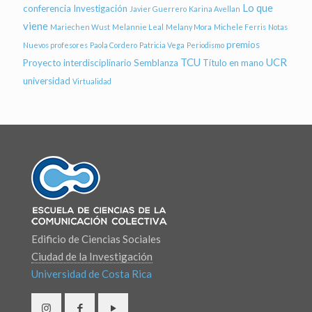
Lo que
conferencia
Investigación
Javier Guerrero
Karina Avellan
viene
Mariechen Wust
Melannie Leal
Melany Mora
Michele Ferris
Notas
premios
Nuevos profesores
Paola Cordero
Patricia Vega
Periodismo
TCU
UCR
Proyecto interdisciplinario
Semblanza
Título en mano
universidad
Virtualidad
Edificio de Ciencias Sociales
Ciudad de la Investigación
Universidad de Costa Rica