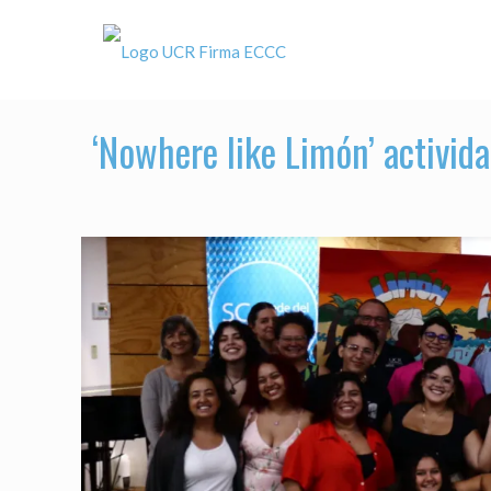
‘Nowhere like Limón’ activid