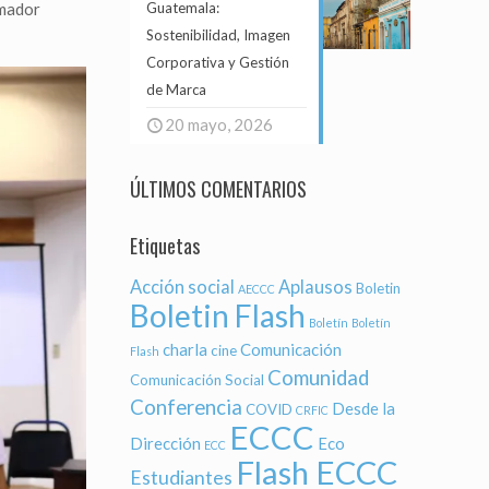
Guatemala:
Amador
Sostenibilidad, Imagen
Corporativa y Gestión
de Marca
20 mayo, 2026
ÚLTIMOS COMENTARIOS
Etiquetas
Acción social
Aplausos
Boletin
AECCC
Boletin Flash
Boletín
Boletín
charla
Comunicación
cine
Flash
Comunidad
Comunicación Social
Conferencia
Desde la
COVID
CRFIC
ECCC
Dirección
Eco
ECC
Flash ECCC
Estudiantes