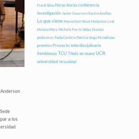
Horas
horas conferencia
Frank Silva
Investigación
Javier Guerrero
Karina Avellan
Lo que viene
Mariechen Wust
Melannie Leal
Melany Mora
Michele Ferris
Notas
Nuevos
profesores
Paola Cordero
Patricia Vega
Periodismo
premios
Proyecto interdisciplinario
TCU
UCR
Semblanza
Título en mano
universidad
Virtualidad
. Anderson
 Sede
par a los
versidad