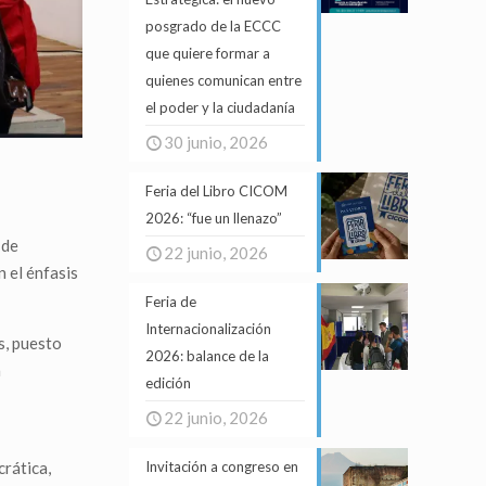
posgrado de la ECCC
que quiere formar a
quienes comunican entre
el poder y la ciudadanía
30 junio, 2026
Feria del Libro CICOM
2026: “fue un llenazo”
 de
22 junio, 2026
n el énfasis
Feria de
Internacionalización
s, puesto
2026: balance de la
n
edición
22 junio, 2026
Invitación a congreso en
crática,