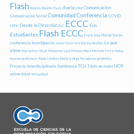
Flash
charla
Comunicación
cine
Boletín
Boletín Flash
Comunidad
Conferencia
Comunicación Social
COVID
ECCC
Desde la Dirección
Eco
CRFIC
ECC
Flash ECCC
Estudiantes
Horas
horas
Frank Silva
Lo que
conferencia
Investigación
Javier Guerrero
Karina Avellan
viene
Mariechen Wust
Melannie Leal
Melany Mora
Michele Ferris
Notas
premios
Nuevos profesores
Paola Cordero
Patricia Vega
Periodismo
TCU
UCR
Proyecto interdisciplinario
Semblanza
Título en mano
universidad
Virtualidad