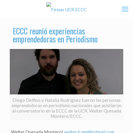
ECCC reunió experiencias
emprendedoras en Periodismo
Diego Delfino y Natalia Rodríguez fueron las personas
emprendedoras en periodismo nacionales que asistieron
al conversatorio en la ECCC de la UCR. Walter Quesada
Montero/ECCC.
Walter Quesada Montero|
walter.6.qm@hotmail.com