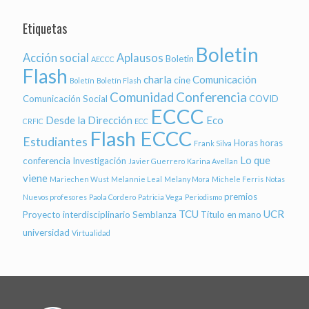
Etiquetas
Boletin
Acción social
Aplausos
Boletin
AECCC
Flash
charla
Comunicación
cine
Boletín
Boletín Flash
Comunidad
Conferencia
Comunicación Social
COVID
ECCC
Desde la Dirección
Eco
CRFIC
ECC
Flash ECCC
Estudiantes
Horas
horas
Frank Silva
Lo que
conferencia
Investigación
Javier Guerrero
Karina Avellan
viene
Mariechen Wust
Melannie Leal
Melany Mora
Michele Ferris
Notas
premios
Nuevos profesores
Paola Cordero
Patricia Vega
Periodismo
TCU
UCR
Proyecto interdisciplinario
Semblanza
Título en mano
universidad
Virtualidad