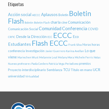
Etiquetas
Boletin
Acción social
Aplausos
Boletin
AECCC
Flash
charla
Comunicación
cine
Boletín
Boletín Flash
Comunidad
Conferencia
Comunicación Social
COVID
ECCC
Desde la Dirección
Eco
CRFIC
ECC
Flash ECCC
Estudiantes
Horas
horas
Frank Silva
Lo que
conferencia
Investigación
Javier Guerrero
Karina Avellan
viene
Mariechen Wust
Melannie Leal
Melany Mora
Michele Ferris
Notas
premios
Nuevos profesores
Paola Cordero
Patricia Vega
Periodismo
TCU
UCR
Proyecto interdisciplinario
Semblanza
Título en mano
universidad
Virtualidad