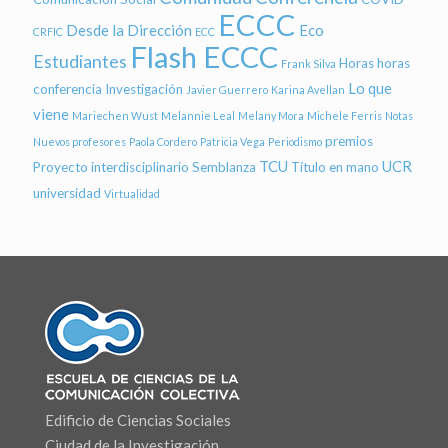
ECCC
Desde la Dirección
Eco
CRFIC
ECC
Flash ECCC
Estudiantes
Horas
horas
Frank Silva
Lo que
conferencia
Investigación
Javier Guerrero
Karina Avellan
viene
Mariechen Wust
Melannie Leal
Melany Mora
Michele Ferris
Notas
premios
Nuevos profesores
Paola Cordero
Patricia Vega
Periodismo
TCU
UCR
Proyecto interdisciplinario
Semblanza
Título en mano
universidad
Virtualidad
Edificio de Ciencias Sociales
Ciudad de la Investigación