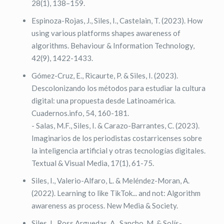
28(1), 138–159.
Espinoza-Rojas, J., Siles, I., Castelain, T. (2023). How
using various platforms shapes awareness of
algorithms. Behaviour & Information Technology,
42(9), 1422-1433.
Gómez-Cruz, E., Ricaurte, P. & Siles, I. (2023).
Descolonizando los métodos para estudiar la cultura
digital: una propuesta desde Latinoamérica.
Cuadernos.info, 54, 160-181.
- Salas, M.F., Siles, I. & Carazo-Barrantes, C. (2023).
Imaginarios de los periodistas costarricenses sobre
la inteligencia artificial y otras tecnologías digitales.
Textual & Visual Media, 17(1), 61-75.
Siles, I., Valerio-Alfaro, L. & Meléndez-Moran, A.
(2022). Learning to like TikTok... and not: Algorithm
awareness as process. New Media & Society.
Siles, I., Ross Arguedas, A., Sancho, M. & Solís-