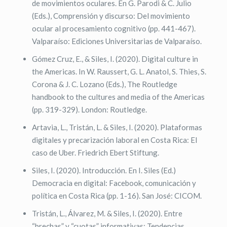
de movimientos oculares. En G. Parodi & C. Julio
(Eds.), Comprensión y discurso: Del movimiento
ocular al procesamiento cognitivo (pp. 441-467).
Valparaíso: Ediciones Universitarias de Valparaíso.
Gómez Cruz, E., & Siles, I. (2020). Digital culture in
the Americas. In W. Raussert, G. L. Anatol, S. Thies, S.
Corona & J. C. Lozano (Eds.), The Routledge
handbook to the cultures and media of the Americas
(pp. 319-329). London: Routledge.
Artavia, L., Tristán, L. & Siles, I. (2020). Plataformas
digitales y precarización laboral en Costa Rica: El
caso de Uber. Friedrich Ebert Stiftung.
Siles, I. (2020). Introducción. En I. Siles (Ed.)
Democracia en digital: Facebook, comunicación y
política en Costa Rica (pp. 1-16). San José: CICOM.
Tristán, L., Álvarez, M. & Siles, I. (2020). Entre
“brechas” y “cuotas” informativas: Tendencias