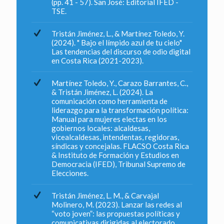
(pp. 41 - 57). San José: Editorial IFED -
TSE.
Tristán Jiménez, L., & Martínez Toledo, Y.
(2024). " Bajo el límpido azul de tu cielo"
Las tendencias del discurso de odio digital
en Costa Rica (2021-2023).
⁠⁠Martínez Toledo, Y., Carazo Barrantes, C.,
& Tristán Jiménez, L. (2024). La
comunicación como herramienta de
liderazgo para la transformación política:
Manual para mujeres electas en los
gobiernos locales: alcaldesas,
vicealcaldesas, intendentas, regidoras,
síndicas y concejalas. FLACSO Costa Rica
& Instituto de Formación y Estudios en
Democracia (IFED), Tribunal Supremo de
Elecciones.
Tristán Jiménez, L. M., & Carvajal
Molinero, M. (2023). Lanzar las redes al
“voto joven”: las propuestas políticas y
comunicativas dirigidas al electorado