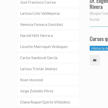
Dr. Euge
José Francisco Correa
Rivera
Bloque Com
Larissa Coto Valldeperas
Social
Vanessa Fonseca González
Harold Hütt Herrera
Cursos q
Lissette Marroquín Velásquez
Historia d
Carlos Sandoval García
Larissa Tristán Jiménez
Koen Voorend
Jorge Zeledón Pérez
Diana Raquel Quirós Villalobos