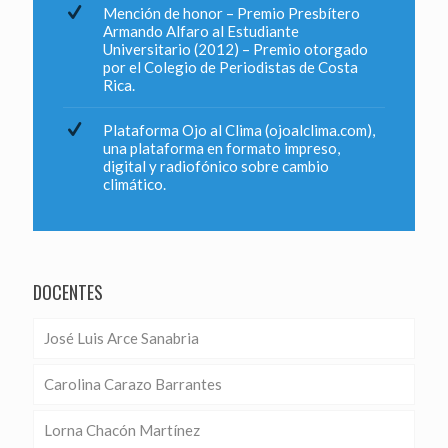
Mención de honor – Premio Presbítero
Armando Alfaro al Estudiante
Universitario (2012) – Premio otorgado
por el Colegio de Periodistas de Costa
Rica.
Plataforma Ojo al Clima (ojoalclima.com),
una plataforma en formato impreso,
digital y radiofónico sobre cambio
climático.
DOCENTES
José Luis Arce Sanabria
Carolina Carazo Barrantes
Lorna Chacón Martínez