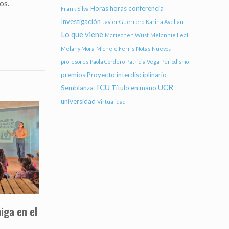
os.
Horas
horas conferencia
Frank Silva
Investigación
Javier Guerrero
Karina Avellan
Lo que viene
Mariechen Wust
Melannie Leal
Melany Mora
Michele Ferris
Notas
Nuevos
profesores
Paola Cordero
Patricia Vega
Periodismo
premios
Proyecto interdisciplinario
TCU
UCR
Semblanza
Título en mano
universidad
Virtualidad
iga en el