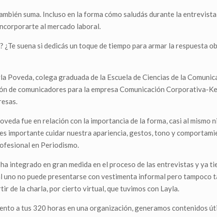
ambién suma. Incluso en la forma cómo saludás durante la entrevista,
ncorporarte al mercado laboral.
s? ¿Te suena si dedicás un toque de tiempo para armar la respuesta o
yla Poveda, colega graduada de la Escuela de Ciencias de la Comunic
ación de comunicadores para la empresa Comunicación Corporativa-Ke
resas.
Poveda fue en relación con la importancia de la forma, casi al mismo n
 es importante cuidar nuestra apariencia, gestos, tono y comportami
ofesional en Periodismo.
 ha integrado en gran medida en el proceso de las entrevistas y ya ti
ual uno no puede presentarse con vestimenta informal pero tampoco t
r de la charla, por cierto virtual, que tuvimos con Layla.
iento a tus 320 horas en una organización, generamos contenidos út