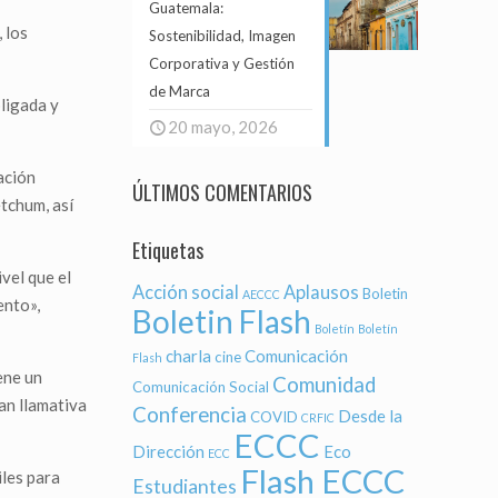
Guatemala:
 los
Sostenibilidad, Imagen
Corporativa y Gestión
de Marca
bligada y
20 mayo, 2026
ación
ÚLTIMOS COMENTARIOS
tchum, así
Etiquetas
ivel que el
Acción social
Aplausos
Boletin
AECCC
ento»,
Boletin Flash
Boletín
Boletín
charla
Comunicación
cine
Flash
ene un
Comunidad
Comunicación Social
an llamativa
Conferencia
Desde la
COVID
CRFIC
ECCC
Dirección
Eco
ECC
Flash ECCC
iles para
Estudiantes