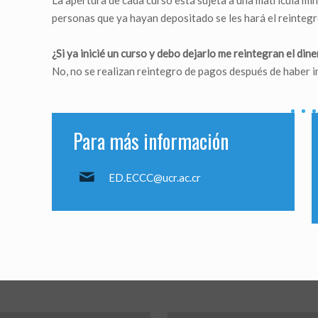
La apertura de cada curso está sujeta a una matrícula míni
personas que ya hayan depositado se les hará el reintegr
¿Si ya inicié un curso y debo dejarlo me reintegran el din
No, no se realizan reintegro de pagos después de haber in
Para más información
ED.ECCC@ucr.ac.cr