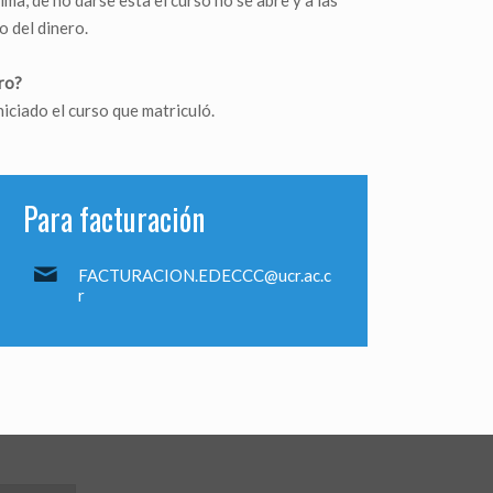
ma, de no darse esta el curso no se abre y a las
o del dinero.
ero?
iciado el curso que matriculó.
Para facturación
FACTURACION.EDECCC@ucr.ac.c
r