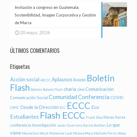
Invitación a congreso en Guatemala:
Sostenibilidad, Imagen Corporativa y Gestión
de Marca
20 mayo, 2026
ÚLTIMOS COMENTARIOS
Etiquetas
Boletin
Acción social
Aplausos
Boletin
AECCC
Flash
charla
Comunicación
cine
Boletín
Boletín Flash
Comunidad
Conferencia
Comunicación Social
COVID
ECCC
Desde la Dirección
Eco
CRFIC
ECC
Flash ECCC
Estudiantes
Horas
horas
Frank Silva
Lo que
conferencia
Investigación
Javier Guerrero
Karina Avellan
viene
Mariechen Wust
Melannie Leal
Melany Mora
Michele Ferris
Notas