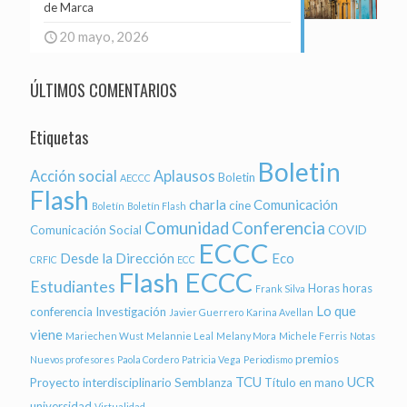
de Marca
20 mayo, 2026
ÚLTIMOS COMENTARIOS
Etiquetas
Boletin
Acción social
Aplausos
Boletin
AECCC
Flash
charla
Comunicación
cine
Boletín
Boletín Flash
Comunidad
Conferencia
Comunicación Social
COVID
ECCC
Desde la Dirección
Eco
CRFIC
ECC
Flash ECCC
Estudiantes
Horas
horas
Frank Silva
Lo que
conferencia
Investigación
Javier Guerrero
Karina Avellan
viene
Mariechen Wust
Melannie Leal
Melany Mora
Michele Ferris
Notas
premios
Nuevos profesores
Paola Cordero
Patricia Vega
Periodismo
TCU
UCR
Proyecto interdisciplinario
Semblanza
Título en mano
universidad
Virtualidad